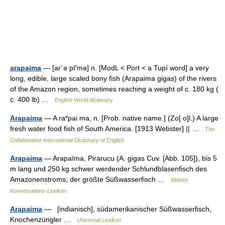
arapaima
— [ar΄ə pī′mə] n. [ModL < Port < a Tupí word] a very
long, edible, large scaled bony fish (Arapaima gigas) of the rivers
of the Amazon region, sometimes reaching a weight of c. 180 kg (
c. 400 lb) …
English World dictionary
Arapaima
— A ra*pai ma, n. [Prob. native name.] (Zo[ o]l.) A large
fresh water food fish of South America. [1913 Webster] || …
The
Collaborative International Dictionary of English
Arapaima
— Arapaīma, Pirarucu (A. gigas Cuv. [Abb. 105]), bis 5
m lang und 250 kg schwer werdender Schlundblasenfisch des
Amazonenstroms, der größte Süßwasserfisch …
Kleines
Konversations-Lexikon
Arapaima
— [indianisch], südamerikanischer Süßwasserfisch,
Knochenzüngler …
Universal-Lexikon