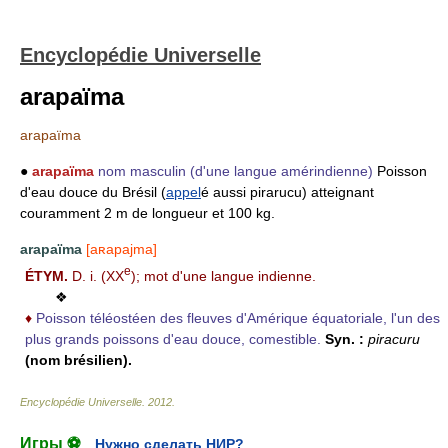
Encyclopédie Universelle
arapaïma
arapaïma
●
arapaïma
nom masculin
(d'une langue amérindienne)
Poisson
d'eau douce du Brésil (
appel
é aussi pirarucu) atteignant
couramment 2 m de longueur et 100 kg.
arapaïma
[aʀapajma]
e
ÉTYM.
D. i. (XX
); mot d'une langue indienne.
❖
♦
Poisson téléostéen des fleuves d'Amérique équatoriale, l'un des
plus grands poissons d'eau douce, comestible.
Syn. :
piracuru
(nom brésilien).
Encyclopédie Universelle
.
2012
.
Игры ⚽
Нужно сделать НИР?