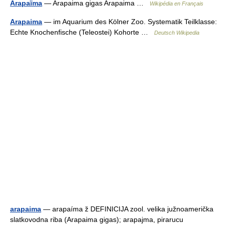
Arapaïma
— Arapaima gigas Arapaima …
Wikipédia en Français
Arapaima
— im Aquarium des Kölner Zoo. Systematik Teilklasse:
Echte Knochenfische (Teleostei) Kohorte …
Deutsch Wikipedia
arapaima
— arapaíma ž DEFINICIJA zool. velika južnoamerička
slatkovodna riba (Arapaima gigas); arapajma, pirarucu