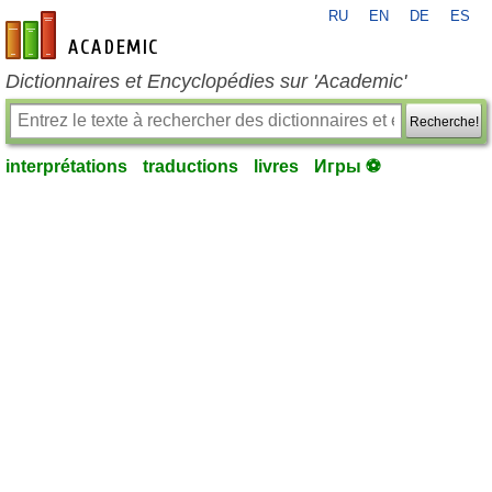
RU
EN
DE
ES
fr-academic.com
Dictionnaires et Encyclopédies sur 'Academic'
Recherche!
interprétations
traductions
livres
Игры ⚽