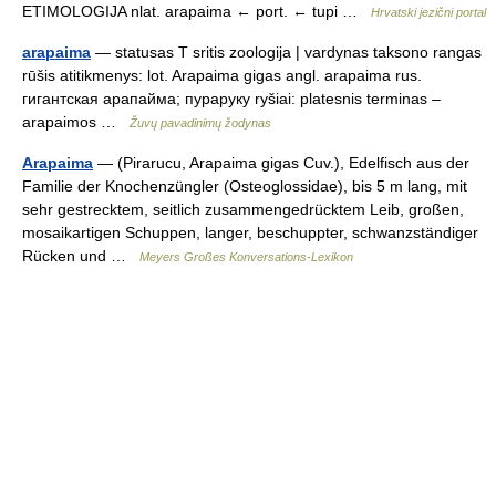
ETIMOLOGIJA nlat. arapaima ← port. ← tupi …
Hrvatski jezični portal
arapaima
— statusas T sritis zoologija | vardynas taksono rangas
rūšis atitikmenys: lot. Arapaima gigas angl. arapaima rus.
гигантская арапайма; пураруку ryšiai: platesnis terminas –
arapaimos …
Žuvų pavadinimų žodynas
Arapaima
— (Pirarucu, Arapaima gigas Cuv.), Edelfisch aus der
Familie der Knochenzüngler (Osteoglossidae), bis 5 m lang, mit
sehr gestrecktem, seitlich zusammengedrücktem Leib, großen,
mosaikartigen Schuppen, langer, beschuppter, schwanzständiger
Rücken und …
Meyers Großes Konversations-Lexikon